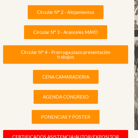
Circular N° 2 - Alojamientos
Circular N° 3 - Aranceles MAYO
Circular N° 4 - Prorroga plazo presentación
trabajos
CENA CAMARADERIA
AGENDA CONGRESO
PONENCIAS Y POSTER
CERTIFICADOS ASISTENCIA/AUTOR/EXPOSITOR